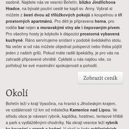
osobně. Najdete nás ve vesnici Bořetín,
blízko Jindřichova
Hradce
, na bývalé poutní cestě ke kapli sv. Anny. Vybrat si
můžete z
šesti dvou až třílůžkových pokojů
s koupelnou a
tří
prostorných apartmánů
. Pro děti je připravena
herna
, pro
rodiče
bar
nejen
s moravskými víny ale i čepovaným pivem
.
Pro všechny hosty je kdykoliv k dispozici
prostorná vybavená
kuchyně
. Ráno servírujeme snídani v podobě švédského stolu.
Na večer si od nás můžete objednat polopenzi nebo třeba půjčit
jeden z našich grilů. Pokud máte radši špekáčky, je pro vás na
zahradě připravené ohniště. Cyklisté u nás najdou vše, co
potřebují ke své maximální spokojenosti a pohodlí.
Zobrazit ceník
Okolí
Bořetín leží v kraji Vysočina, na hranici s Jihočeským krajem,
ve vzdálenosti 12 km od městečka
Kamenice nad Lipou
. Ve
středu obce je návesní rybník, kaplička, hostinec, tenisové hřiště
a park s vydlážděnými chodníky. Na okraji vesnice leží
rybník
ke koupání
a
statek s koňmi
. V okolí je řada
cyklistických