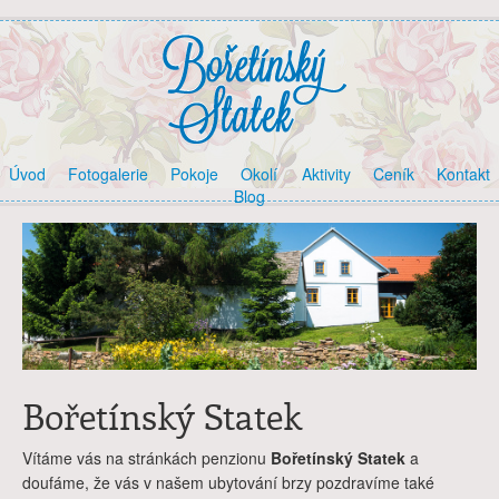
Úvod
Fotogalerie
Pokoje
Okolí
Aktivity
Ceník
Kontakt
Blog
Bořetínský Statek
Vítáme vás na stránkách penzionu
Bořetínský Statek
a
doufáme, že vás v našem ubytování brzy pozdravíme také